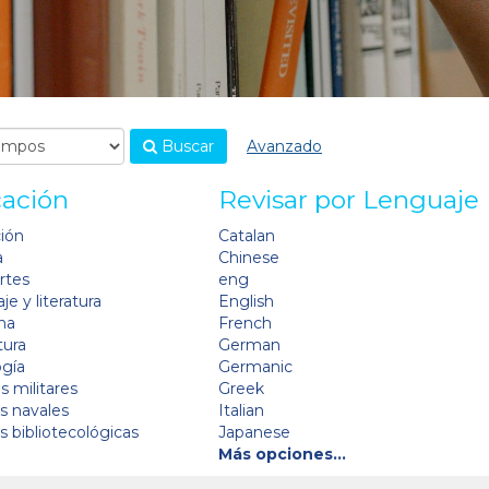
Buscar
Avanzado
cación
Revisar por Lenguaje
ción
Catalan
a
Chinese
artes
eng
je y literatura
English
na
French
tura
German
ogía
Germanic
s militares
Greek
as navales
Italian
as bibliotecológicas
Japanese
Más opciones…