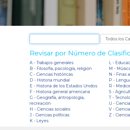
Revisar por Número de Clasifi
A - Trabajos generales
L - Educa
B - Filosofía, psicología, religión
M - Músic
C - Ciencias históricas
N - Finas 
D - Historia mundial
P - Lengua
E - Historia de los Estados Unidos
R - Medici
F - Historia general americana
S - Agricul
G - Geografía, antropología,
T - Tecnol
recreación
U - Ciencia
H - Ciencias sociales
V - Cienci
J - Ciencias políticas
Z - Cienci
K - Leyes