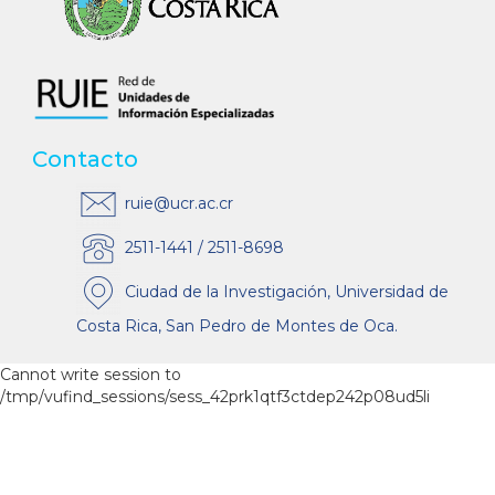
Contacto
ruie@ucr.ac.cr
2511-1441 / 2511-8698
Ciudad de la Investigación, Universidad de
Costa Rica, San Pedro de Montes de Oca.
Cannot write session to
/tmp/vufind_sessions/sess_42prk1qtf3ctdep242p08ud5li