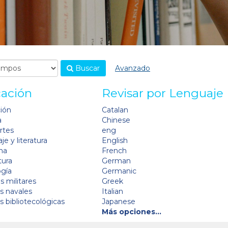
Buscar
Avanzado
cación
Revisar por Lenguaje
ción
Catalan
a
Chinese
artes
eng
je y literatura
English
na
French
tura
German
ogía
Germanic
s militares
Greek
as navales
Italian
as bibliotecológicas
Japanese
Más opciones…