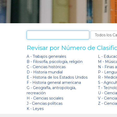
Revisar por Número de Clasifi
A - Trabajos generales
L - Educa
B - Filosofía, psicología, religión
M - Músic
C - Ciencias históricas
N - Finas 
D - Historia mundial
P - Lengua
E - Historia de los Estados Unidos
R - Medici
F - Historia general americana
S - Agricul
G - Geografía, antropología,
T - Tecnol
recreación
U - Ciencia
H - Ciencias sociales
V - Cienci
J - Ciencias políticas
Z - Cienci
K - Leyes