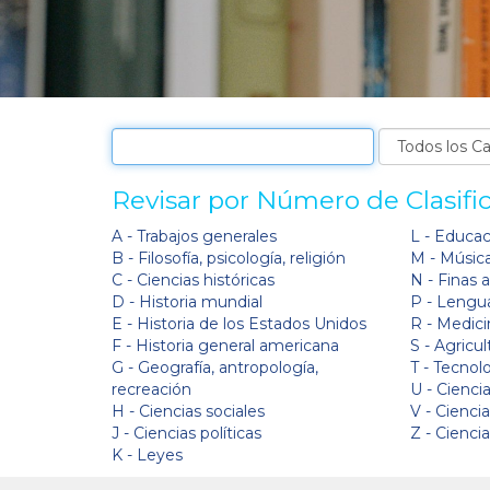
Revisar por Número de Clasifi
A - Trabajos generales
L - Educa
B - Filosofía, psicología, religión
M - Músic
C - Ciencias históricas
N - Finas 
D - Historia mundial
P - Lengua
E - Historia de los Estados Unidos
R - Medici
F - Historia general americana
S - Agricul
G - Geografía, antropología,
T - Tecnol
recreación
U - Ciencia
H - Ciencias sociales
V - Cienci
J - Ciencias políticas
Z - Cienci
K - Leyes