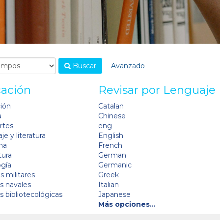
Buscar
Avanzado
cación
Revisar por Lenguaje
ción
Catalan
a
Chinese
artes
eng
je y literatura
English
na
French
tura
German
ogía
Germanic
s militares
Greek
as navales
Italian
as bibliotecológicas
Japanese
Más opciones…