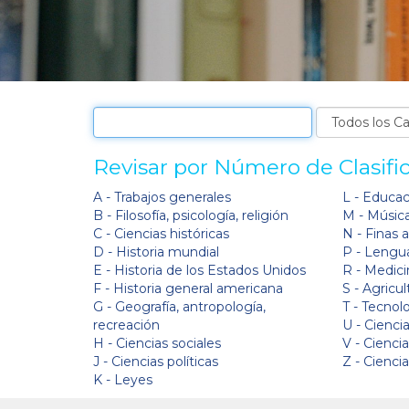
Revisar por Número de Clasifi
A - Trabajos generales
L - Educa
B - Filosofía, psicología, religión
M - Músic
C - Ciencias históricas
N - Finas 
D - Historia mundial
P - Lengua
E - Historia de los Estados Unidos
R - Medici
F - Historia general americana
S - Agricul
G - Geografía, antropología,
T - Tecnol
recreación
U - Ciencia
H - Ciencias sociales
V - Cienci
J - Ciencias políticas
Z - Cienci
K - Leyes