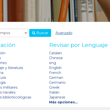
Buscar
Avanzado
cación
Revisar por Lenguaje
ción
Catalan
a
Chinese
artes
eng
je y literatura
English
na
French
tura
German
ogía
Germanic
s militares
Greek
as navales
Italian
as bibliotecológicas
Japanese
Más opciones…