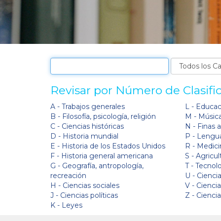
Revisar por Número de Clasifi
A - Trabajos generales
L - Educa
B - Filosofía, psicología, religión
M - Músic
C - Ciencias históricas
N - Finas 
D - Historia mundial
P - Lengua
E - Historia de los Estados Unidos
R - Medici
F - Historia general americana
S - Agricul
G - Geografía, antropología,
T - Tecnol
recreación
U - Ciencia
H - Ciencias sociales
V - Cienci
J - Ciencias políticas
Z - Cienci
K - Leyes