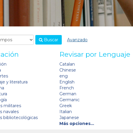
Buscar
Avanzado
cación
Revisar por Lenguaje
ción
Catalan
a
Chinese
artes
eng
je y literatura
English
na
French
tura
German
ogía
Germanic
s militares
Greek
as navales
Italian
as bibliotecológicas
Japanese
Más opciones…