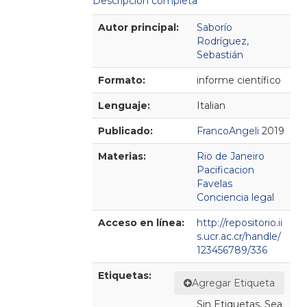
Descripción completa
Detalles Bibliográficos
Autor principal:
Saborío
Rodríguez,
Sebastián
Formato:
informe científico
Lenguaje:
Italian
Publicado:
FrancoAngeli
2019
Materias:
Rio de Janeiro
Pacificacion
Favelas
Conciencia legal
Acceso en línea:
http://repositorio.ii
s.ucr.ac.cr/handle/
123456789/336
Etiquetas:
Agregar Etiqueta
Sin Etiquetas, Sea