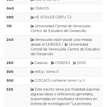
040
|c
CRAI/IIS
090
|a
VE 01.04.03 C397v T.2
110
|a
Universidad Central de Venezuela.
Centro de Estudios del Desarrollo
245
|a
Venezuela visión plural: una mirada
desde el CENDES /
|c
Universidad
Central de Venezuela. Centro de Estudios
del Desarrollo
260
|a
Caracas:
|b
CENDES
|c
2005
300
|a
445 p.; tomo II
500
|a
CIDCACS contiene tomo I y II
520
|a
Este escrito tiene por finalidad exponer
algunas ideas o reflexiones generales,
sustentadas en resultados obtenidos en
la línea de investigación "La protesta