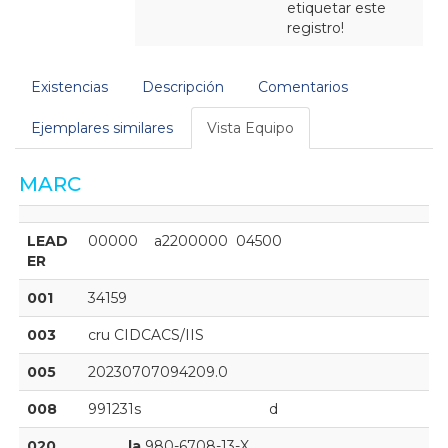
etiquetar este
registro!
Existencias
Descripción
Comentarios
Ejemplares similares
Vista Equipo
MARC
LEAD
00000    a2200000  04500
ER
001
34159
003
cru CIDCACS/IIS
005
20230707094209.0
008
991231s                                d
020
|a
980-6708-13-X