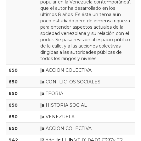
popular en la Venezuela contemporánea",
que el autor ha desarrollado en los
últimos 8 años. Es éste un tema aún
poco estudiado pero de inmensa riqueza
para entender aspectos actuales de la
sociedad venezolana y su relación con el
poder. Se pasa revisión al espacio público
de la calle, y a las acciones colectivas
dirigidas a las autoridades públicas de
todos los rangos y niveles
650
|a
ACCION COLECTIVA
650
|a
CONFLICTOS SOCIALES
650
|a
TEORIA
650
|a
HISTORIA SOCIAL
650
|a
VENEZUELA
650
|a
ACCION COLECTIVA
942
|2
ddc
|c
LI
|h
VE 01.04.03 C397v T.2