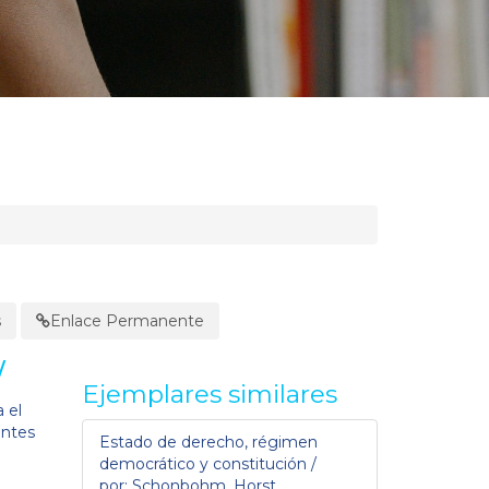
s
Enlace Permanente
/
Ejemplares similares
 el
entes
Estado de derecho, régimen
democrático y constitución /
por: Schonbohm, Horst