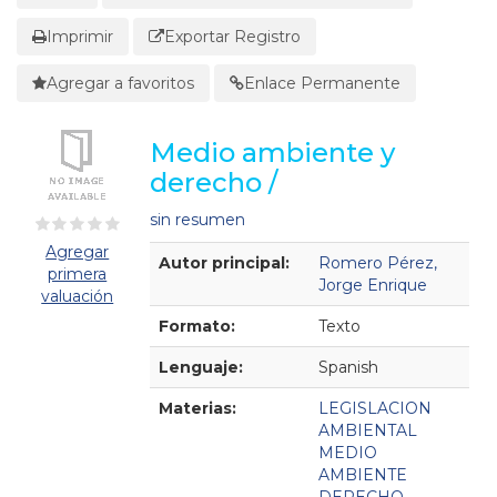
Imprimir
Exportar Registro
Agregar a favoritos
Enlace Permanente
Medio ambiente y
derecho /
sin resumen
Agregar
Detalles Bibliográficos
Autor principal:
Romero Pérez,
primera
Jorge Enrique
valuación
Formato:
Texto
Lenguaje:
Spanish
Materias:
LEGISLACION
AMBIENTAL
MEDIO
AMBIENTE