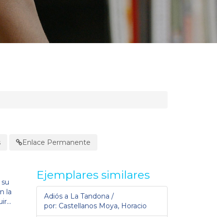
s
Enlace Permanente
Ejemplares similares
 su
n la
Adiós a La Tandona /
r...
por: Castellanos Moya, Horacio