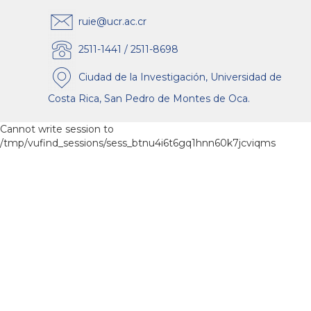
ruie@ucr.ac.cr
2511-1441 / 2511-8698
Ciudad de la Investigación, Universidad de
Costa Rica, San Pedro de Montes de Oca.
Cannot write session to
/tmp/vufind_sessions/sess_btnu4i6t6gq1hnn60k7jcviqms