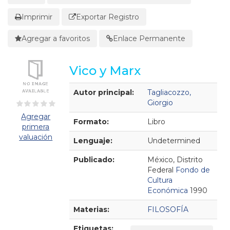
Imprimir
Exportar Registro
Agregar a favoritos
Enlace Permanente
Vico y Marx
Detalles Bibliográficos
Autor principal:
Tagliacozzo,
Giorgio
Agregar
Formato:
Libro
primera
valuación
Lenguaje:
Undetermined
Publicado:
México, Distrito
Federal
Fondo de
Cultura
Económica
1990
Materias:
FILOSOFÍA
Etiquetas: