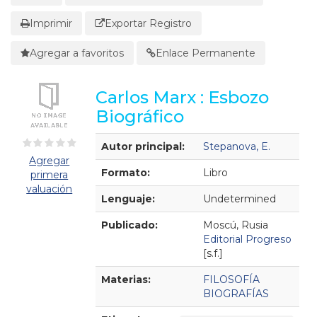
Imprimir
Exportar Registro
Agregar a favoritos
Enlace Permanente
Carlos Marx : Esbozo
Biográfico
Detalles Bibliográficos
Autor principal:
Stepanova, E.
Agregar
Formato:
Libro
primera
valuación
Lenguaje:
Undetermined
Publicado:
Moscú, Rusia
Editorial Progreso
[s.f.]
Materias:
FILOSOFÍA
BIOGRAFÍAS