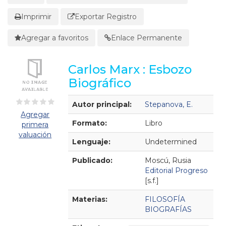
Imprimir
Exportar Registro
Agregar a favoritos
Enlace Permanente
Carlos Marx : Esbozo
Biográfico
Detalles Bibliográficos
Autor principal:
Stepanova, E.
Agregar
Formato:
Libro
primera
valuación
Lenguaje:
Undetermined
Publicado:
Moscú, Rusia
Editorial Progreso
[s.f.]
Materias:
FILOSOFÍA
BIOGRAFÍAS