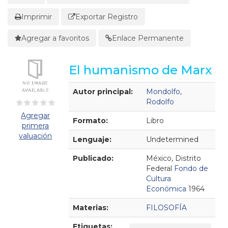
Imprimir
Exportar Registro
Agregar a favoritos
Enlace Permanente
El humanismo de Marx
Detalles Bibliográficos
Autor principal:
Mondolfo,
Rodolfo
Agregar
Formato:
Libro
primera
valuación
Lenguaje:
Undetermined
Publicado:
México, Distrito
Federal
Fondo de
Cultura
Económica
1964
Materias:
FILOSOFÍA
Etiquetas: