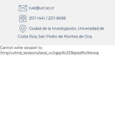
ruie@ucr.ac.cr
2511-1441 / 2511-8698
Ciudad de la Investigación, Universidad de
Costa Rica, San Pedro de Montes de Oca.
Cannot write session to
/tmp/vufind_sessions/sess_vv2qpp9c233kpsidfto9iereqi