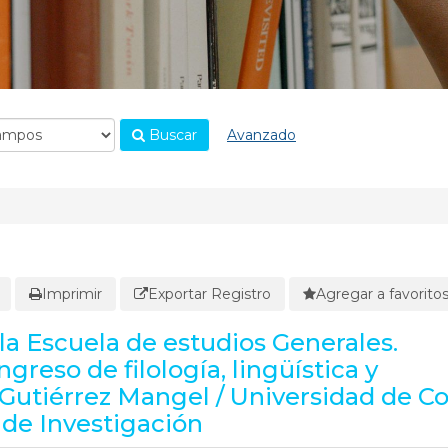
Buscar
Avanzado
Imprimir
Exportar Registro
Agregar a favorito
 la Escuela de estudios Generales.
reso de filología, lingüística y
n Gutiérrez Mangel / Universidad de C
a de Investigación