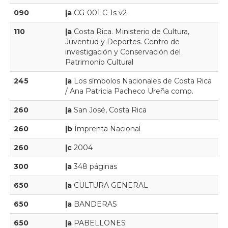
090
|a
CG-001 C-1s v2
110
|a
Costa Rica. Ministerio de Cultura,
Juventud y Deportes. Centro de
investigación y Conservación del
Patrimonio Cultural
245
|a
Los símbolos Nacionales de Costa Rica
/ Ana Patricia Pacheco Ureña comp.
260
|a
San José, Costa Rica
260
|b
Imprenta Nacional
260
|c
2004
300
|a
348 páginas
650
|a
CULTURA GENERAL
650
|a
BANDERAS
650
|a
PABELLONES