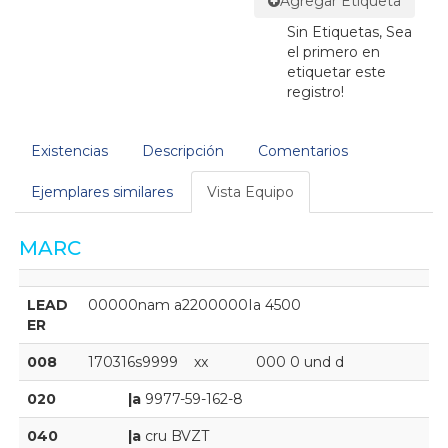
Agregar Etiqueta
Sin Etiquetas, Sea
el primero en
etiquetar este
registro!
Existencias
Descripción
Comentarios
Ejemplares similares
Vista Equipo
MARC
LEAD
00000nam a2200000Ia 4500
ER
008
170316s9999    xx            000 0 und d
020
|a
9977-59-162-8
040
|a
cru BVZT