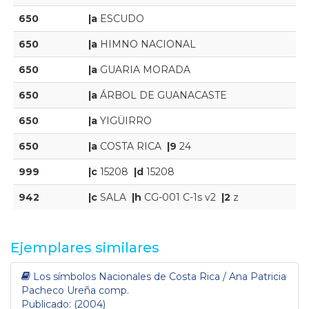
650
|a
ESCUDO
650
|a
HIMNO NACIONAL
650
|a
GUARIA MORADA
650
|a
ÁRBOL DE GUANACASTE
650
|a
YIGÜIRRO
650
|a
COSTA RICA
|9
24
999
|c
15208
|d
15208
942
|c
SALA
|h
CG-001 C-1s v2
|2
z
Ejemplares similares
Los símbolos Nacionales de Costa Rica / Ana Patricia
Pacheco Ureña comp.
Publicado: (2004)