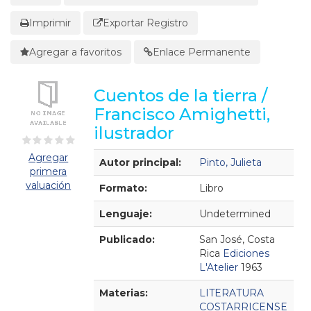
Imprimir
Exportar Registro
Agregar a favoritos
Enlace Permanente
Cuentos de la tierra /
Francisco Amighetti,
ilustrador
Detalles Bibliográficos
Agregar
Autor principal:
Pinto, Julieta
primera
valuación
Formato:
Libro
Lenguaje:
Undetermined
Publicado:
San José, Costa
Rica
Ediciones
L'Atelier
1963
Materias:
LITERATURA
COSTARRICENSE