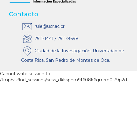
Contacto
ruie@ucr.ac.cr
2511-1441 / 2511-8698
Ciudad de la Investigación, Universidad de
Costa Rica, San Pedro de Montes de Oca.
Cannot write session to
/tmp/vufind_sessions/sess_dkkspnm9t608k6gmrre0j79p2d