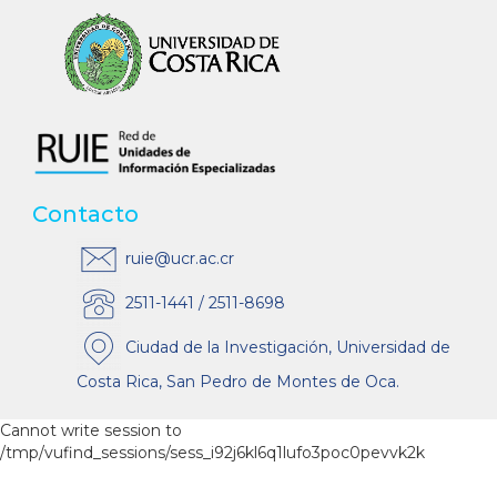
Contacto
ruie@ucr.ac.cr
2511-1441 / 2511-8698
Ciudad de la Investigación, Universidad de
Costa Rica, San Pedro de Montes de Oca.
Cannot write session to
/tmp/vufind_sessions/sess_i92j6kl6q1lufo3poc0pevvk2k