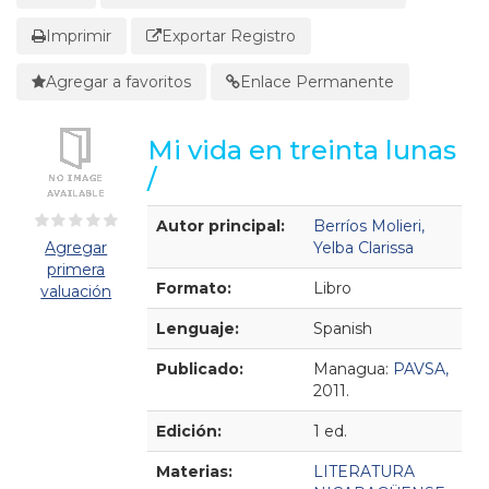
Imprimir
Exportar Registro
Agregar a favoritos
Enlace Permanente
Mi vida en treinta lunas
/
Detalles Bibliográficos
Autor principal:
Berríos Molieri,
Agregar
Yelba Clarissa
primera
Formato:
Libro
valuación
Lenguaje:
Spanish
Publicado:
Managua:
PAVSA,
2011.
Edición:
1 ed.
Materias:
LITERATURA