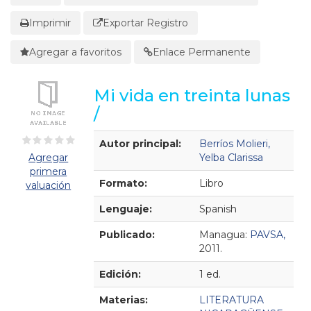
Imprimir
Exportar Registro
Agregar a favoritos
Enlace Permanente
Mi vida en treinta lunas
/
Detalles Bibliográficos
Autor principal:
Berríos Molieri,
Agregar
Yelba Clarissa
primera
Formato:
Libro
valuación
Lenguaje:
Spanish
Publicado:
Managua:
PAVSA,
2011.
Edición:
1 ed.
Materias:
LITERATURA