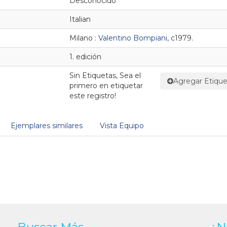
Desconocido
Italian
Milano :
Valentino Bompiani,
c1979.
1. edición
Sin Etiquetas, Sea el
Agregar Etique
primero en etiquetar
este registro!
Ejemplares similares
Vista Equipo
Buscar Más
¿N