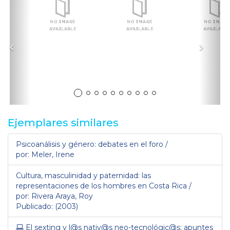
Anterior
Sigui
Ejemplares similares
Psicoanálisis y género: debates en el foro /
por: Meler, Irene
Cultura, masculinidad y paternidad: las
representaciones de los hombres en Costa Rica /
por: Rivera Araya, Roy
Publicado: (2003)
El sexting y l@s nativ@s neo-tecnológic@s: apuntes