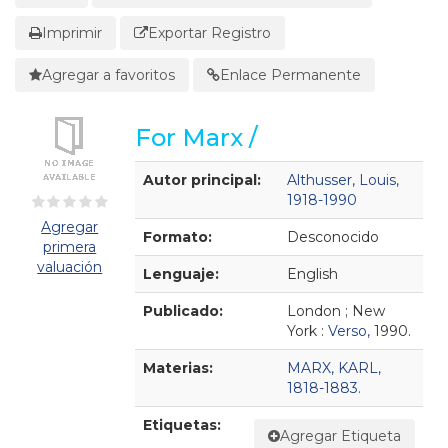
Imprimir
Exportar Registro
Agregar a favoritos
Enlace Permanente
For Marx /
Detalles Bibliográficos
Autor principal:
Althusser, Louis,
1918-1990
Agregar
Formato:
Desconocido
primera
valuación
Lenguaje:
English
Publicado:
London ; New
York :
Verso,
1990.
Materias:
MARX, KARL,
1818-1883.
Etiquetas:
Agregar Etiqueta