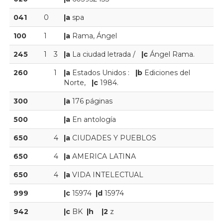
041
0
|a
spa
100
1
|a
Rama, Ángel
245
1
3
|a
La ciudad letrada /
|c
Ángel Rama.
260
1
|a
Estados Unidos :
|b
Ediciones del
Norte,
|c
1984.
300
|a
176 páginas
500
|a
En antología
650
4
|a
CIUDADES Y PUEBLOS
650
4
|a
AMERICA LATINA
650
4
|a
VIDA INTELECTUAL
999
|c
15974
|d
15974
942
|c
BK
|h
|2
z