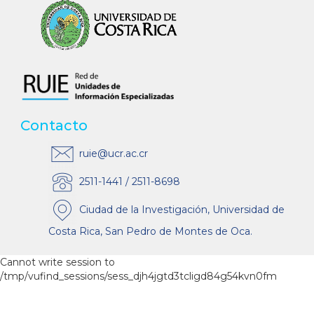
Contacto
ruie@ucr.ac.cr
2511-1441 / 2511-8698
Ciudad de la Investigación, Universidad de
Costa Rica, San Pedro de Montes de Oca.
Cannot write session to
/tmp/vufind_sessions/sess_djh4jgtd3tcligd84g54kvn0fm