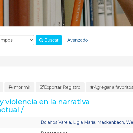
Buscar
Avanzado
Imprimir
Exportar Registro
Agregar a favorito
 violencia en la narrativa
ctual /
Bolaños Varela, Ligia María
,
Mackenbach, We