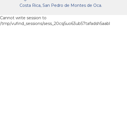
Costa Rica, San Pedro de Montes de Oca.
Cannot write session to
/tmp/vufind_sessions/sess_20csj5uo63ub57tafadsh5aabl