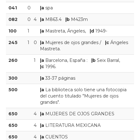
041
0
|a
spa
082
0
4
|a
M863.4
|b
M423m
100
1
|a
Mastreta, Ángeles,
|d
1949-
245
1
0
|a
Mujeres de ojos grandes /
|c
Ángeles
Mastreta.
260
1
|a
Barcelona, España :
|b
Seix Barral,
|c
1996.
300
|a
33-37 páginas
500
|a
La biblioteca solo tiene una fotocopia
del cuento titulado "Mujeres de ojos
grandes".
650
4
|a
MUJERES DE OJOS GRANDES
650
4
|a
LITERATURA MEXICANA
650
4
|a
CUENTOS