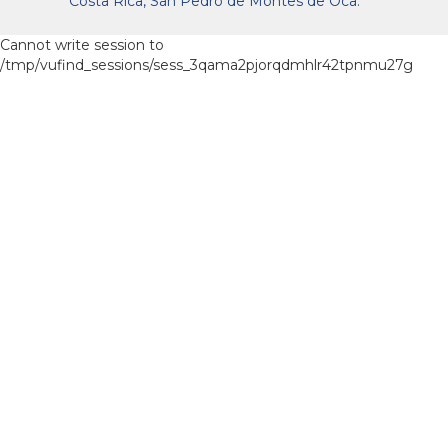
Costa Rica, San Pedro de Montes de Oca.
Cannot write session to
/tmp/vufind_sessions/sess_3qama2pjorqdmhlr42tpnmu27g