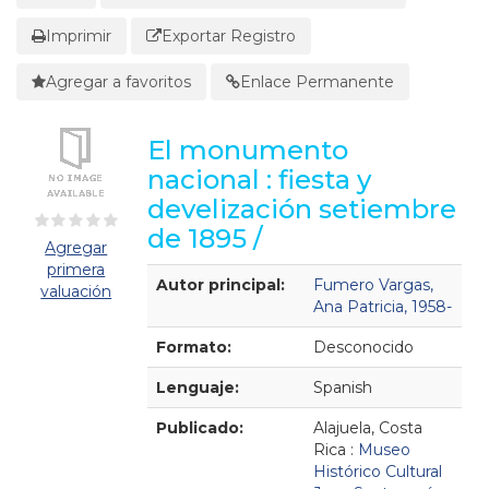
Imprimir
Exportar Registro
Agregar a favoritos
Enlace Permanente
El monumento
nacional : fiesta y
develización setiembre
de 1895 /
Agregar
primera
Detalles Bibliográficos
Autor principal:
Fumero Vargas,
valuación
Ana Patricia, 1958-
Formato:
Desconocido
Lenguaje:
Spanish
Publicado:
Alajuela, Costa
Rica :
Museo
Histórico Cultural