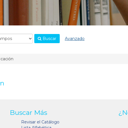
Buscar
Avanzado
ficación
ón
Buscar Más
¿N
Revisar el Catálogo
Lista Alfabética