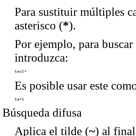
Para sustituir múltiples c
asterisco (
*
).
Por ejemplo, para buscar p
introduzca:
test*
Es posible usar este como
te*t
Búsqueda difusa
Aplica el tilde (
~
) al fin