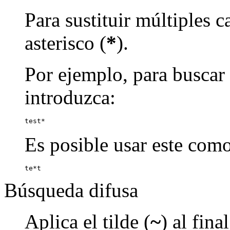
Para sustituir múltiples c
asterisco (
*
).
Por ejemplo, para buscar p
introduzca:
test*
Es posible usar este como
te*t
Búsqueda difusa
Aplica el tilde (
~
) al fin