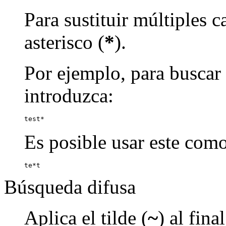
Para sustituir múltiples c
asterisco (
*
).
Por ejemplo, para buscar p
introduzca:
test*
Es posible usar este como
te*t
Búsqueda difusa
Aplica el tilde (
~
) al fin