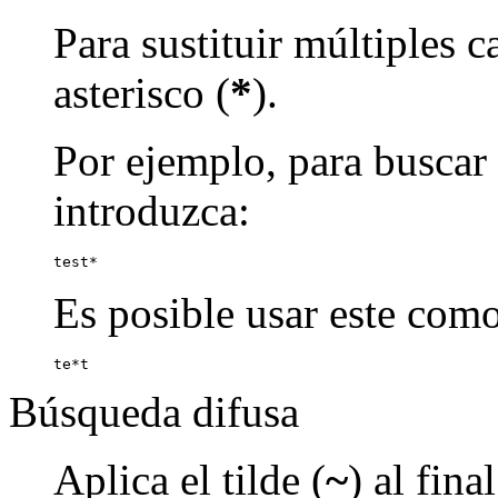
Para sustituir múltiples c
asterisco (
*
).
Por ejemplo, para buscar p
introduzca:
test*
Es posible usar este como
te*t
Búsqueda difusa
Aplica el tilde (
~
) al fin