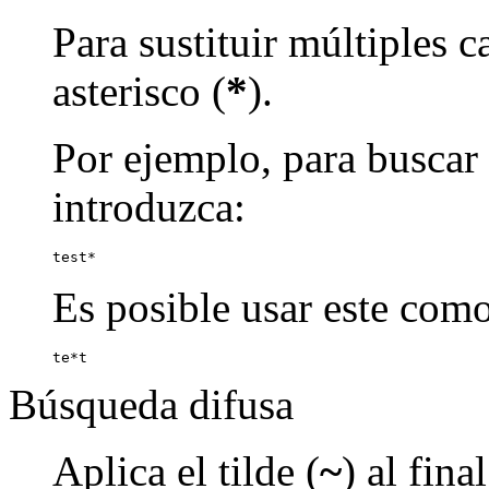
Para sustituir múltiples c
asterisco (
*
).
Por ejemplo, para buscar p
introduzca:
test*
Es posible usar este como
te*t
Búsqueda difusa
Aplica el tilde (
~
) al fin