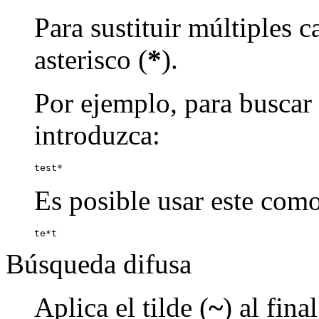
Para sustituir múltiples c
asterisco (
*
).
Por ejemplo, para buscar p
introduzca:
test*
Es posible usar este como
te*t
Búsqueda difusa
Aplica el tilde (
~
) al fin