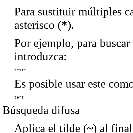
Para sustituir múltiples c
asterisco (
*
).
Por ejemplo, para buscar p
introduzca:
test*
Es posible usar este como
te*t
Búsqueda difusa
Aplica el tilde (
~
) al fin