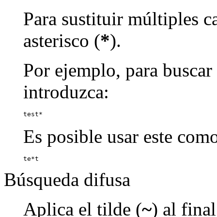
Para sustituir múltiples c
asterisco (
*
).
Por ejemplo, para buscar p
introduzca:
test*
Es posible usar este como
te*t
Búsqueda difusa
Aplica el tilde (
~
) al fin