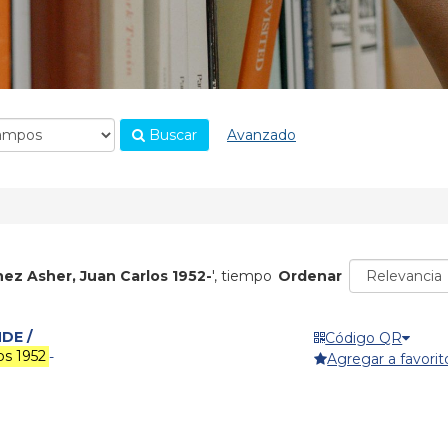
Buscar
Avanzado
hez Asher, Juan Carlos 1952-
'
, tiempo
Ordenar
DE /
Código QR
os 1952
-
Agregar a favorit