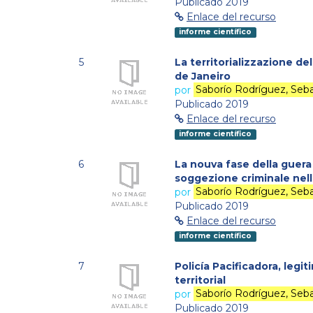
Publicado 2019
Enlace del recurso
informe científico
5
La territorializzazione del
de Janeiro
por
Saborío Rodríguez, Seba
Publicado 2019
Enlace del recurso
informe científico
6
La nouva fase della guera 
soggezione criminale nell
por
Saborío Rodríguez, Seba
Publicado 2019
Enlace del recurso
informe científico
7
Policía Pacificadora, legi
territorial
por
Saborío Rodríguez, Seba
Publicado 2019