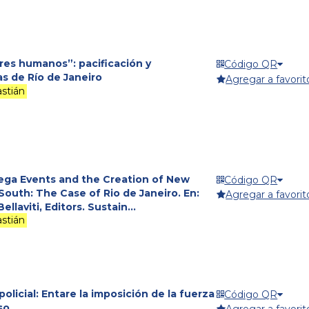
es humanos”: pacificación y
Código QR
as de Río de Janeiro
Agregar a favorit
stián
Mega Events and the Creation of New
Código QR
 South: The Case of Rio de Janeiro. En:
Agregar a favorit
llaviti, Editors. Sustain...
stián
policial: Entare la imposición de la fuerza
Código QR
so.