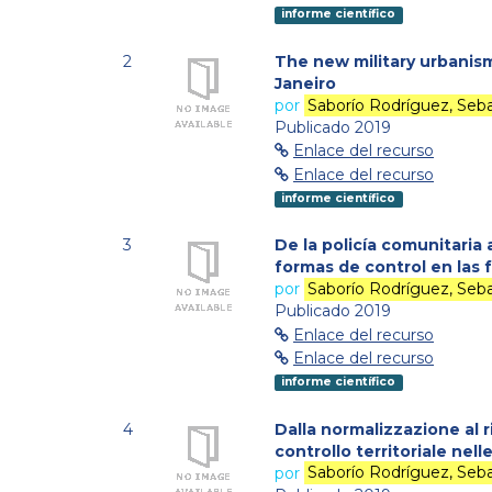
informe científico
2
The new military urbanism
Janeiro
por
Saborío Rodríguez, Seba
Publicado 2019
Enlace del recurso
Enlace del recurso
informe científico
3
De la policía comunitaria 
formas de control en las f
por
Saborío Rodríguez, Seba
Publicado 2019
Enlace del recurso
Enlace del recurso
informe científico
4
Dalla normalizzazione al 
controllo territoriale nell
por
Saborío Rodríguez, Seba