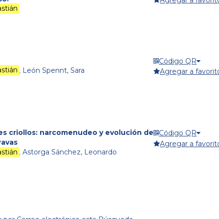
Agregar a favorit
stián
Código QR
stián
,
León Spennt, Sara
Agregar a favorit
les criollos: narcomenudeo y evolución de
Código QR
Pavas
Agregar a favorit
stián
,
Astorga Sánchez, Leonardo