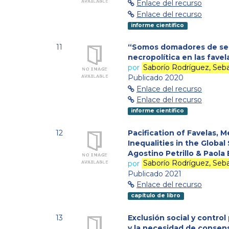
Enlace del recurso
Enlace del recurso
informe científico
11
“Somos domadores de ser
necropolítica en las favel
por
Saborío Rodríguez, Seba
Publicado 2020
Enlace del recurso
Enlace del recurso
informe científico
12
Pacification of Favelas, 
Inequalities in the Global
Agostino Petrillo & Paola Be
por
Saborío Rodríguez, Seba
Publicado 2021
Enlace del recurso
capítulo de libro
13
Exclusión social y control 
y la necesidad de consen