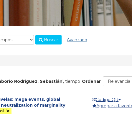
Buscar
Avanzado
aborío Rodríguez, Sebastián
'
, tiempo
Ordenar
avelas: mega events, global
Código QR
neutralization of marginality
Agregar a favorit
stián