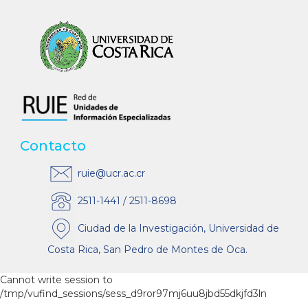
Contacto
ruie@ucr.ac.cr
2511-1441 / 2511-8698
Ciudad de la Investigación, Universidad de
Costa Rica, San Pedro de Montes de Oca.
Cannot write session to
/tmp/vufind_sessions/sess_d9ror97mj6uu8jbd55dkjfd3ln