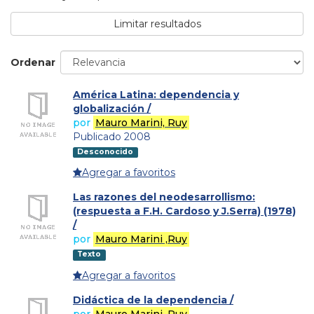
Limitar resultados
Ordenar
América Latina: dependencia y
globalización /
por
Mauro Marini, Ruy
Publicado 2008
Desconocido
Agregar a favoritos
Las razones del neodesarrollismo:
(respuesta a F.H. Cardoso y J.Serra) (1978)
/
por
Mauro Marini ,Ruy
Texto
Agregar a favoritos
Didáctica de la dependencia /
por
Mauro Marini, Ruy