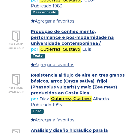
Publicado 1983
Desconocido
Agregar a favoritos
Produçao de conhecimento,
performance e pós-modernidade na
universidade contemporánea /
por
Gutiérrez, Gustavo
Luis
Texto
Agregar a favoritos
Resistencia al flujo de aire en tres granos
básicos, arroz (Oryza sativa), frijol
(Phaseolus vulgaris) y maíz (Zea mays)
producidos en Costa Rica
por
Díaz
Gutiérrez, Gustavo
Alberto
Publicado 1995
Libro
Agregar a favoritos
Análisis y diseño hidráulico para la