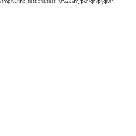
/tmp/vufind_sessions/sess_r8f3286mjrp6r7qnvprjqj0rr1