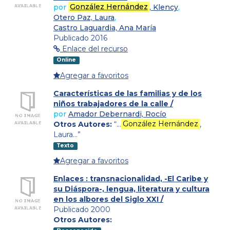
por
González Hernández
, Klency
,
Otero Paz, Laura
,
Castro Laguardia, Ana María
Publicado 2016
Enlace del recurso
Online
Agregar a favoritos
Características de las familias y de los
niños trabajadores de la calle /
por
Amador Debernardi, Rocío
Otros Autores:
“…
González Hernández
,
Laura…”
Texto
Agregar a favoritos
Enlaces : transnacionalidad, -El Caribe y
su Diáspora-, lengua, literatura y cultura
en los albores del Siglo XXI /
Publicado 2000
Otros Autores: