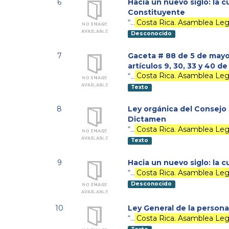
6
Hacia un nuevo siglo: la 
Constituyente
“…
Costa Rica. Asamblea Legi
Desconocido
7
Gaceta # 88 de 5 de mayo
artículos 9, 30, 33 y 40 
“…
Costa Rica. Asamblea Legi
Texto
8
Ley orgánica del Consejo 
Dictamen
“…
Costa Rica. Asamblea Legi
Texto
9
Hacia un nuevo siglo: la
“…
Costa Rica. Asamblea Legi
Desconocido
10
Ley General de la persona
“…
Costa Rica. Asamblea Legi