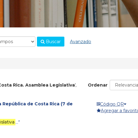
Buscar
Avanzado
Costa Rica. Asamblea Legislativa
'
,
Ordenar
a República de Costa Rica (7 de
Código QR
Agregar a favorit
slativa
…”