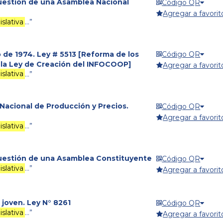
cuestión de una Asamblea Nacional
Código QR
Agregar a favorit
slativa
…”
 de 1974. Ley # 5513 [Reforma de los
Código QR
de la Ley de Creación del INFOCOOP]
Agregar a favorit
slativa
…”
Nacional de Producción y Precios.
Código QR
Agregar a favorit
slativa
…”
 cuestión de una Asamblea Constituyente
Código QR
slativa
…”
Agregar a favorit
 joven. Ley N° 8261
Código QR
slativa
…”
Agregar a favorit