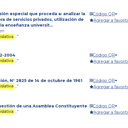
ión especial que proceda a: analizar la
Código QR
ra de servicios privados, utilización de
Agregar a favorit
la enseñanza universit...
en
slativa
…”
02-2004
Código QR
slativa
…”
Agregar a favorit
ción, N° 2825 de 14 de octubre de 1961
Código QR
slativa
…”
Agregar a favorit
 cuestión de una Asamblea Constituyente
Código QR
slativa
…”
Agregar a favorit