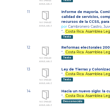
Texto
11
Informe de mayoría. Comis
calidad de servicios, comp
recursos de la CCSS, para 
por
Cambronero Castro, Juv
“…
Costa Rica. Asamblea Legi
Texto
12
Reformas electorales 20
“…
Costa Rica. Asamblea Legi
Texto
13
Ley de Tierras y Coloniza
“…
Costa Rica. Asamblea Legi
Texto
14
Hacia un nuevo siglo: la
“…
Costa Rica. Asamblea Legi
Desconocido