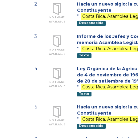
2
Hacia un nuevo siglo: la 
Constituyente
“…
Costa Rica. Asamblea Legi
Desconocido
3
Informe de los Jefes y C
memoria Asamblea Legisl
“…
Costa Rica. Asamblea Legi
Texto
4
Ley Orgánica de la Agricul
de 4 de noviembre de 1965
de 28 de setiembre de 19
“…
Costa Rica. Asamblea Legi
Texto
5
Hacia un nuevo siglo: la 
Constituyente
“…
Costa Rica. Asamblea Legi
Desconocido