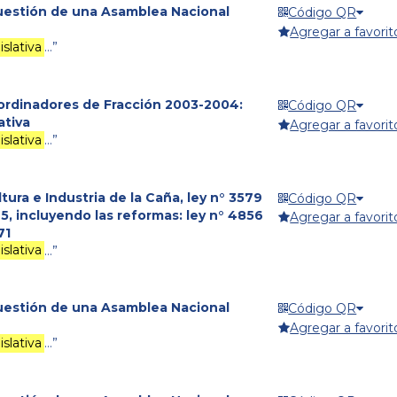
cuestión de una Asamblea Nacional
Código QR
Agregar a favorit
slativa
…”
oordinadores de Fracción 2003-2004:
Código QR
ativa
Agregar a favorit
slativa
…”
tura e Industria de la Caña, ley n° 3579
Código QR
, incluyendo las reformas: ley n° 4856
Agregar a favorit
71
slativa
…”
cuestión de una Asamblea Nacional
Código QR
Agregar a favorit
slativa
…”