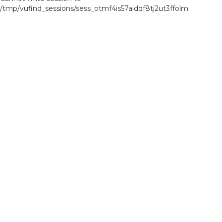
/tmp/vufind_sessions/sess_otmf4is57aidqf8tj2ut3ffolm