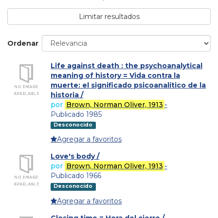
Limitar resultados
Ordenar
Life against death : the psychoanalytical
meaning of history = Vida contra la
muerte: el significado psicoanalítico de la
historia /
por
Brown, Norman Oliver, 1913
-
Publicado 1985
Desconocido
Agregar a favoritos
Love's body /
por
Brown, Norman Oliver, 1913
-
Publicado 1966
Desconocido
Agregar a favoritos
Closing time = Hora del cierre /